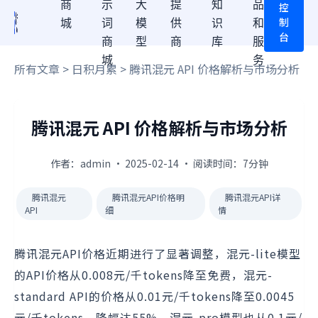
商
示
大
提
知
品
控
制
城
词
模
供
识
和
台
商
型
商
库
服
城
务
所有文章
>
日积月累
> 腾讯混元 API 价格解析与市场分析
腾讯混元 API 价格解析与市场分析
作者：admin · 2025-02-14 · 阅读时间：7分钟
腾讯混元
腾讯混元API价格明
腾讯混元API详
API
细
情
腾讯混元API价格近期进行了显著调整，混元-lite模型
的API价格从0.008元/千tokens降至免费，混元-
standard API的价格从0.01元/千tokens降至0.0045
元/千tokens，降幅达55%。混元-pro模型也从0.1元/