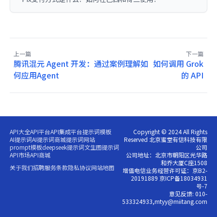
上一篇
下一篇
腾讯混元 Agent 开发：通过案例理解如
如何调用 Grok
何应用Agent
的 API
API大全
API平台
API集成平台
提示词模板
Copyright © 2024 All Rights
AI提示词
AI提示词商城
提示词网站
Reserved 北京蜜堂有信科技有限
prompt模板
deepseek提示词
文生图提示词
公司
API市场
API商城
公司地址：北京市朝阳区光华路
和乔大厦C座1508
关于我们
招聘
服务条款
隐私协议
网站地图
增值电信业务经营许可证：京B2-
20191889 京ICP备18034931
号-7
意见反馈: 010-
533324933,mtyy@miitang.com