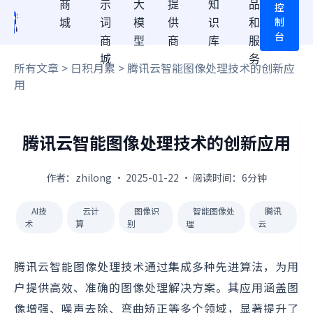
商
示
大
提
知
品
控
制
城
词
模
供
识
和
台
商
型
商
库
服
城
务
所有文章
>
日积月累
> 腾讯云智能图像处理技术的创新应
用
腾讯云智能图像处理技术的创新应用
作者：zhilong · 2025-01-22 · 阅读时间：6分钟
AI技
云计
图像识
智能图像处
腾讯
术
算
别
理
云
腾讯云智能图像处理技术通过集成多种先进算法，为用
户提供高效、准确的图像处理解决方案。其应用涵盖图
像增强、噪声去除、弯曲矫正等多个领域，显著提升了