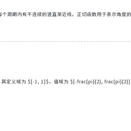
$，其图像在每个周期内有不连续的竖直渐近线。正切函数用于表示角度
域为 $[-1, 1]$，值域为 $[-frac{pi}{2}, frac{pi}{