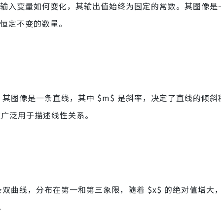
数。不论输入变量如何变化，其输出值始终为固定的常数。其图像
述恒定不变的数量。
b$。其图像是一条直线，其中 $m$ 是斜率，决定了直线的倾
函数广泛用于描述线性关系。
图像是一条双曲线，分布在第一和第三象限，随着 $x$ 的绝对值增
。