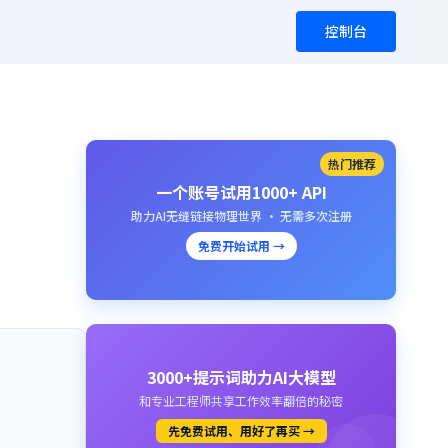
控制台
热门推荐
一个账号试用1000+ API
助力AI无缝链接物理世界 · 无需多次注册
免费开始试用 →
3000+提示词助力AI大模型
和专业工程师共享工作效率翻倍的秘密
先免费试用、用好了再买 →