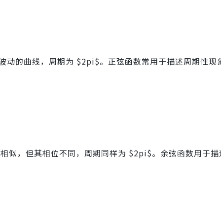
像是一条波动的曲线，周期为 $2pi$。正弦函数常用于描述周期性
正弦函数相似，但其相位不同，周期同样为 $2pi$。余弦函数用于