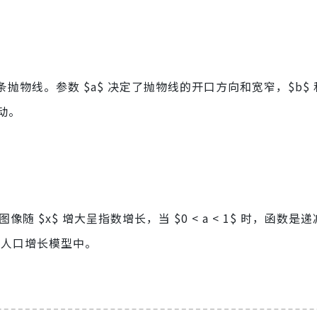
像是一条抛物线。参数 $a$ 决定了抛物线的开口方向和宽窄，$b$ 和
动。
图像随 $x$ 增大呈指数增长，当 $0 < a < 1$ 时，函数是递
和人口增长模型中。