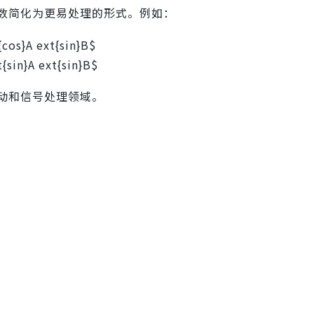
数简化为更易处理的形式。例如：
{cos}A ext{sin}B$
t{sin}A ext{sin}B$
动和信号处理领域。