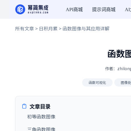
API商城
提示词商城
A
所有文章
>
日积月累
> 函数图像与其应用详解
函数
作者：zhilon
函数可视化
图像
文章目录
初等函数图像
三角函数图像