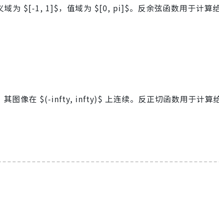
定义域为 $[-1, 1]$，值域为 $[0, pi]$。反余弦函数用于计
数，其图像在 $(-infty, infty)$ 上连续。反正切函数用于计