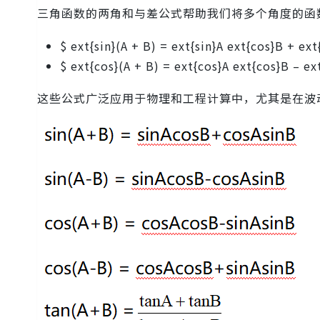
三角函数的两角和与差公式帮助我们将多个角度的函
$ ext{sin}(A + B) = ext{sin}A ext{cos}B + ext
$ ext{cos}(A + B) = ext{cos}A ext{cos}B – ex
这些公式广泛应用于物理和工程计算中，尤其是在波