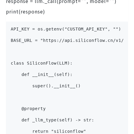
response = llm._call(prompt="", model="")
print(response)
API_KEY = os.getenv("CUSTOM_API_KEY", "")
BASE_URL = "https://api.siliconflow.cn/v1/cha
class SiliconFlow(LLM):
    def __init__(self):
        super().__init__()
    @property
    def _llm_type(self) -> str:
        return "siliconflow"