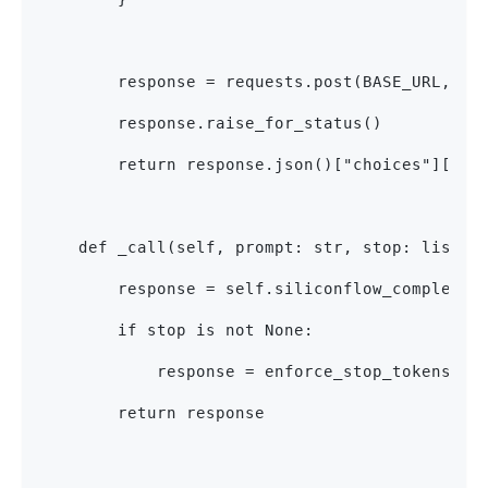
        response = requests.post(BASE_URL, js
        response.raise_for_status()
        return response.json()["choices"][0][
    def _call(self, prompt: str, stop: list =
        response = self.siliconflow_completio
        if stop is not None:
            response = enforce_stop_tokens(re
        return response