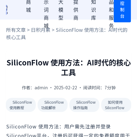
商
示
大
提
知
品
控
制
城
词
模
供
识
和
台
商
型
商
库
服
城
务
所有文章
>
日积月累
> SiliconFlow 使用方法：AI时代的
核心工具
SiliconFlow 使用方法：AI时代的核心
工具
作者：admin · 2025-02-22 · 阅读时间：7分钟
SiliconFlow
SiliconFlow
SiliconFlow
如何使用
使用教程
功能解析
操作指南
SiliconFlow
SiliconFlow 使用方法：用户需先注册并登录
SiliconFlow平台，注册后可获得一定的免费额度用于