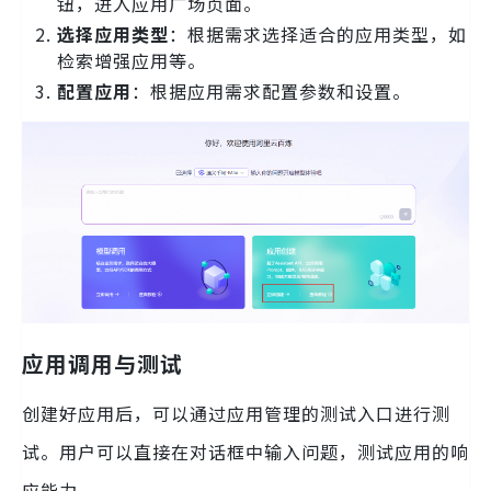
钮，进入应用广场页面。
选择应用类型
：根据需求选择适合的应用类型，如
检索增强应用等。
配置应用
：根据应用需求配置参数和设置。
应用调用与测试
创建好应用后，可以通过应用管理的测试入口进行测
试。用户可以直接在对话框中输入问题，测试应用的响
应能力。