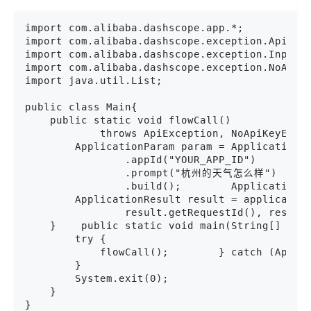
import com.alibaba.dashscope.app.*;

import com.alibaba.dashscope.exception.ApiExce
import com.alibaba.dashscope.exception.InputRe
import com.alibaba.dashscope.exception.NoApiKe
import java.util.List;

public class Main{

    public static void flowCall()

            throws ApiException, NoApiKeyExcep
        ApplicationParam param = ApplicationPa
                .appId("YOUR_APP_ID")

                .prompt("杭州的天气怎么样")

                .build();        Application a
        ApplicationResult result = application
                result.getRequestId(), result.
    }    public static void main(String[] args
        try {

            flowCall();        } catch (ApiExc
        }

        System.exit(0);

    }

}