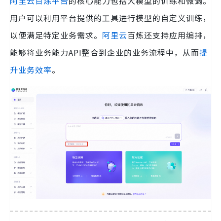
阿里云百炼平台
的核心能力包括大模型的训练和微调。
用户可以利用平台提供的工具进行模型的自定义训练，
以便满足特定业务需求。
阿里云
百炼还支持应用编排，
能够将业务能力API整合到企业的业务流程中，从而
提
升业务效率
。