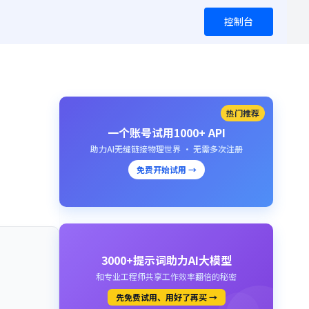
控制台
热门推荐
一个账号试用1000+ API
助力AI无缝链接物理世界 · 无需多次注册
免费开始试用 →
3000+提示词助力AI大模型
和专业工程师共享工作效率翻倍的秘密
先免费试用、用好了再买 →