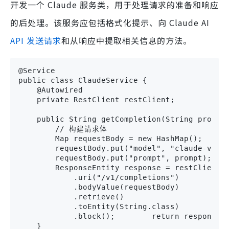
开发一个 Claude 服务类，用于处理请求的准备和响应
的后处理。该服务应包括格式化提示、向 Claude AI
API 发送请求
和从响应中提取相关信息的方法。
@Service

public class ClaudeService {

    @Autowired

    private RestClient restClient;

    public String getCompletion(String prompt)
        // 构建请求体

        Map requestBody = new HashMap();

        requestBody.put("model", "claude-v1");
        requestBody.put("prompt", prompt);
        ResponseEntity response = restClient.p
            .uri("/v1/completions")

            .bodyValue(requestBody)

            .retrieve()

            .toEntity(String.class)

            .block();        return response.g
    }
