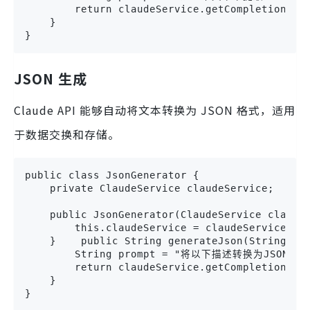
        return claudeService.getCompletion(pro
    }

}
JSON 生成
Claude API 能够自动将文本转换为 JSON 格式，适用
于数据交换和存储。
public class JsonGenerator {

    private ClaudeService claudeService;

    public JsonGenerator(ClaudeService claudeS
        this.claudeService = claudeService;

    }    public String generateJson(String des
        String prompt = "将以下描述转换为JSON格式: 
        return claudeService.getCompletion(pro
    }

}