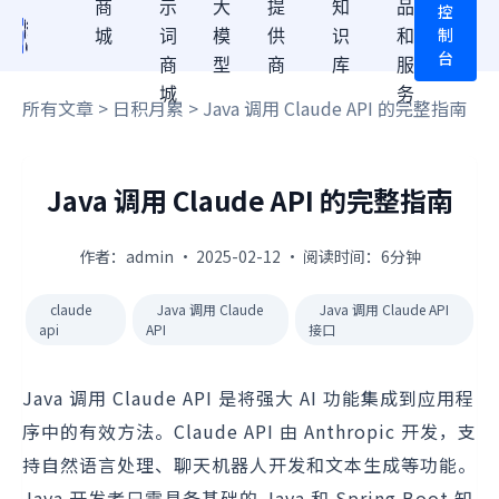
商
示
大
提
知
品
控
制
城
词
模
供
识
和
台
商
型
商
库
服
城
务
所有文章
>
日积月累
> Java 调用 Claude API 的完整指南
Java 调用 Claude API 的完整指南
作者：admin · 2025-02-12 · 阅读时间：6分钟
claude
Java 调用 Claude
Java 调用 Claude API
api
API
接口
Java 调用 Claude API 是将强大 AI 功能集成到应用程
序中的有效方法。Claude API 由 Anthropic 开发，支
持自然语言处理、聊天机器人开发和文本生成等功能。
Java 开发者只需具备基础的 Java 和 Spring Boot 知