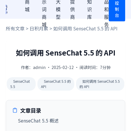
商
示
大
提
知
品
控
制
城
词
模
供
识
和
台
商
型
商
库
服
城
务
所有文章
>
日积月累
> 如何调用 SenseChat 5.5 的 API
如何调用 SenseChat 5.5 的 API
作者：admin · 2025-02-12 · 阅读时间：7分钟
SenseChat
SenseChat 5.5 的
如何调用 SenseChat 5.5
5.5
API
的 API
文章目录
SenseChat 5.5 概述