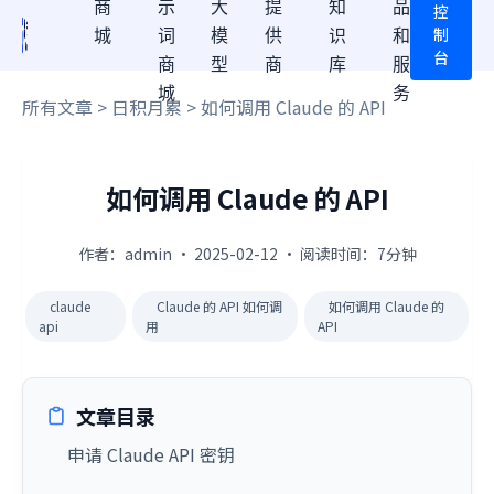
商
示
大
提
知
品
控
制
城
词
模
供
识
和
台
商
型
商
库
服
城
务
所有文章
>
日积月累
> 如何调用 Claude 的 API
如何调用 Claude 的 API
作者：admin · 2025-02-12 · 阅读时间：7分钟
claude
Claude 的 API 如何调
如何调用 Claude 的
api
用
API
文章目录
申请 Claude API 密钥