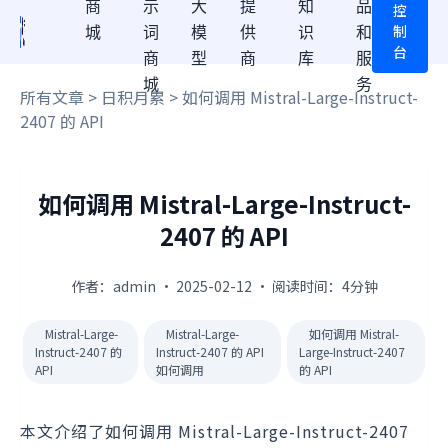
商
示
大
提
知
品
控
制
城
词
模
供
识
和
台
商
型
商
库
服
城
务
所有文章
>
日积月累
> 如何调用 Mistral-Large-Instruct-
2407 的 API
如何调用 Mistral-Large-Instruct-
2407 的 API
作者：admin · 2025-02-12 · 阅读时间：4分钟
Mistral-Large-
Mistral-Large-
如何调用 Mistral-
Instruct-2407 的
Instruct-2407 的 API
Large-Instruct-2407
API
如何调用
的 API
本文介绍了如何调用 Mistral-Large-Instruct-2407