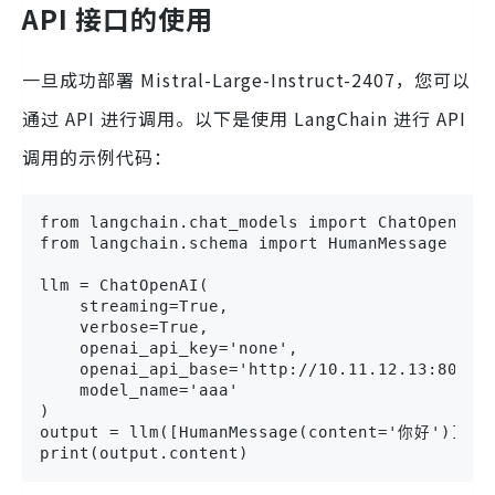
API 接口的使用
一旦成功部署 Mistral-Large-Instruct-2407，您可以
通过 API 进行调用。以下是使用 LangChain 进行 API
调用的示例代码：
from langchain.chat_models import ChatOpenAI

from langchain.schema import HumanMessage

llm = ChatOpenAI(

    streaming=True,

    verbose=True,

    openai_api_key='none',

    openai_api_base='http://10.11.12.13:8000/v
    model_name='aaa'

)

output = llm([HumanMessage(content='你好')])

print(output.content)