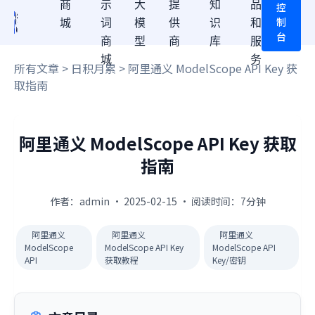
商
示
大
提
知
品
控
制
城
词
模
供
识
和
台
商
型
商
库
服
城
务
所有文章
>
日积月累
> 阿里通义 ModelScope API Key 获
取指南
阿里通义 ModelScope API Key 获取
指南
作者：admin · 2025-02-15 · 阅读时间：7分钟
阿里通义
阿里通义
阿里通义
ModelScope
ModelScope API Key
ModelScope API
API
获取教程
Key/密钥