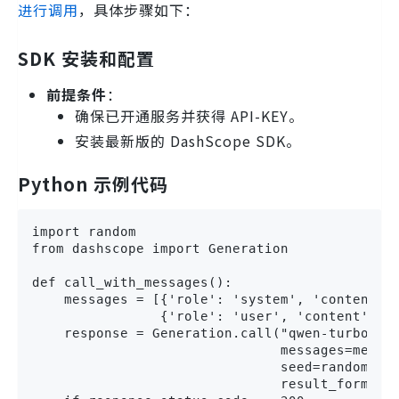
进行调用
，具体步骤如下：
SDK 安装和配置
前提条件
：
确保已开通服务并获得 API-KEY。
安装最新版的 DashScope SDK。
Python 示例代码
import random

from dashscope import Generation

def call_with_messages():

    messages = [{'role': 'system', 'content': 
                {'role': 'user', 'content
    response = Generation.call("qwen-turbo",

                               messages=messag
                               seed=random.ran
                               result_format='