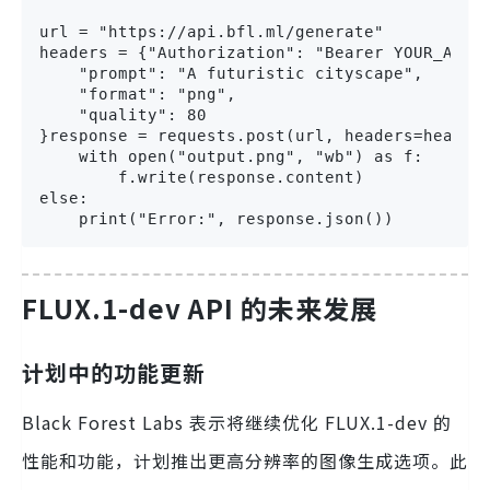
url = "https://api.bfl.ml/generate"

headers = {"Authorization": "Bearer YOUR_API_K
    "prompt": "A futuristic cityscape",

    "format": "png",

    "quality": 80

}response = requests.post(url, headers=headers
    with open("output.png", "wb") as f:

        f.write(response.content)

else:

    print("Error:", response.json())
FLUX.1-dev API 的未来发展
计划中的功能更新
Black Forest Labs 表示将继续优化 FLUX.1-dev 的
性能和功能，计划推出更高分辨率的图像生成选项。此