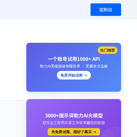
控制台
热门推荐
一个账号试用1000+ API
助力AI无缝链接物理世界 · 无需多次注册
免费开始试用 →
3000+提示词助力AI大模型
和专业工程师共享工作效率翻倍的秘密
先免费试用、用好了再买 →