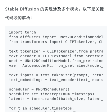
Stable Diffusion 的实现涉及多个模块，以下是关键
代码段的解析：
import torch

from diffusers import UNet2DConditionModel, PN
from transformers import CLIPTokenizer, CLIPTe
text_tokenizer = CLIPTokenizer.from_pretrained
text_encoder = CLIPTextModel.from_pretrained(m
unet = UNet2DConditionModel.from_pretrained(mo
vae = AutoencoderKL.from_pretrained(model_path
text_inputs = text_tokenizer(prompt, return_te
text_embeddings = text_encoder(text_inputs.inp
scheduler = PNDMScheduler()

scheduler.set_timesteps(num_timesteps)

latents = torch.randn((batch_size, latent_dim)
for t in scheduler.timesteps:
