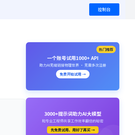
控制台
热门推荐
一个账号试用1000+ API
助力AI无缝链接物理世界 · 无需多次注册
免费开始试用 →
3000+提示词助力AI大模型
和专业工程师共享工作效率翻倍的秘密
先免费试用、用好了再买 →