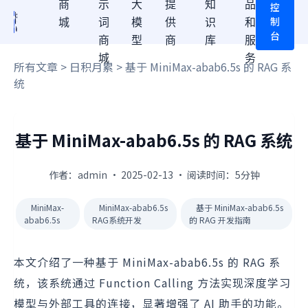
商
示
大
提
知
品
控
制
城
词
模
供
识
和
台
商
型
商
库
服
城
务
所有文章
>
日积月累
> 基于 MiniMax-abab6.5s 的 RAG 系
统
基于 MiniMax-abab6.5s 的 RAG 系统
作者：admin · 2025-02-13 · 阅读时间：5分钟
MiniMax-
MiniMax-abab6.5s
基于 MiniMax-abab6.5s
abab6.5s
RAG系统开发
的 RAG 开发指南
本文介绍了一种基于 MiniMax-abab6.5s 的 RAG 系
统，该系统通过 Function Calling 方法实现深度学习
模型与外部工具的连接，显著增强了 AI 助手的功能。