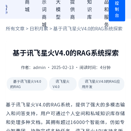
商
示
大
提
知
品
控
制
城
词
模
供
识
和
台
商
型
商
库
服
城
务
所有文章
>
日积月累
> 基于讯飞星火V4.0的RAG系统探索
基于讯飞星火V4.0的RAG系统探索
作者：admin · 2025-02-13 · 阅读时间：4分钟
基于讯飞星火V4.0
讯飞星火
讯飞星火V4.0的RAG应
的RAG
V4.0
用开发
基于讯飞星火V4.0的RAG系统，提供了强大的多模态输
入和问答支持，用户可通过个人空间和私域知识库存储
和处理多种文档。其拥有超过16000个智能体，仿如专
业智囊团，协助完成多种任务。讯飞星火API支持多版