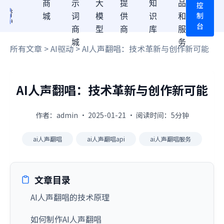
商
示
大
提
知
品
控
制
城
词
模
供
识
和
台
商
型
商
库
服
城
务
所有文章
>
AI驱动
> AI人声翻唱：技术革新与创作新可能
AI人声翻唱：技术革新与创作新可能
作者：admin · 2025-01-21 · 阅读时间：5分钟
ai人声翻唱
ai人声翻唱api
ai人声翻唱服务
文章目录
AI人声翻唱的技术原理
如何制作AI人声翻唱