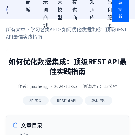
商
示
大
提
知
品
控
制
城
词
模
供
识
和
台
商
型
商
库
服
城
务
所有文章
>
学习各类API
> 如何优化数据集成：顶级REST
API最佳实践指南
如何优化数据集成：顶级REST API最
佳实践指南
作者：jiasheng · 2024-11-25 · 阅读时间：13分钟
API网关
RESTful API
版本控制
文章目录