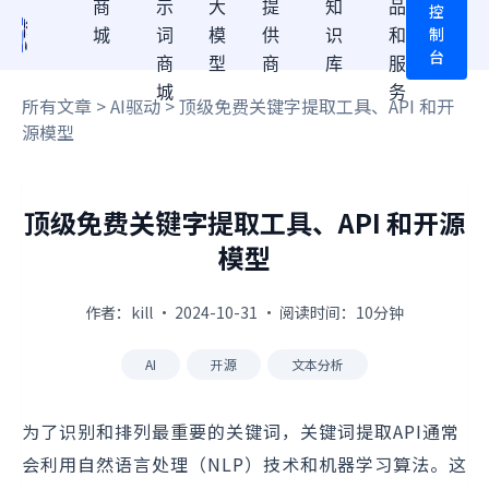
商
示
大
提
知
品
控
制
城
词
模
供
识
和
台
商
型
商
库
服
城
务
所有文章
>
AI驱动
> 顶级免费关键字提取工具、API 和开
源模型
顶级免费关键字提取工具、API 和开源
模型
作者：kill · 2024-10-31 · 阅读时间：10分钟
AI
开源
文本分析
为了识别和排列最重要的关键词，关键词提取API通常
会利用自然语言处理（NLP）技术和机器学习算法。这