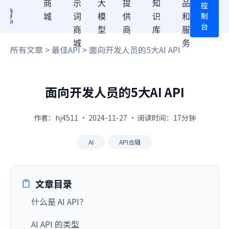
商
示
大
提
知
品
控
制
城
词
模
供
识
和
台
商
型
商
库
服
城
务
所有文章
>
最佳API
> 面向开发人员的5大AI API
面向开发人员的5大AI API
作者：hj4511 · 2024-11-27 · 阅读时间：17分钟
AI
API合辑
文章目录
什么是 AI API？
AI API 的类型