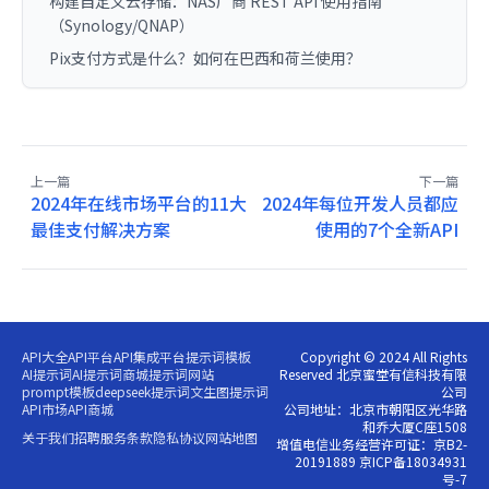
构建自定义云存储：NAS厂商 REST API 使用指南
（Synology/QNAP）
Pix支付方式是什么？如何在巴西和荷兰使用？
上一篇
下一篇
2024年在线市场平台的11大
2024年每位开发人员都应
最佳支付解决方案
使用的7个全新API
API大全
API平台
API集成平台
提示词模板
Copyright © 2024 All Rights
AI提示词
AI提示词商城
提示词网站
Reserved 北京蜜堂有信科技有限
prompt模板
deepseek提示词
文生图提示词
公司
API市场
API商城
公司地址：北京市朝阳区光华路
和乔大厦C座1508
关于我们
招聘
服务条款
隐私协议
网站地图
增值电信业务经营许可证：京B2-
20191889 京ICP备18034931
号-7