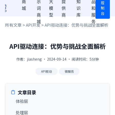
商
示
大
提
知
品
控
制
城
词
模
供
识
和
台
商
型
商
库
服
城
务
所有文章
>
API开发
> API驱动连接：优势与挑战全面解析
API驱动连接：优势与挑战全面解析
作者：jiasheng · 2024-09-14 · 阅读时间：5分钟
API驱动
微服务
文章目录
体验层
处理层