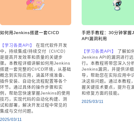
如何用Jenkins搭建一套CICD
手把手教程：30分钟掌握Je
API漏洞利用
【学习各类API】
在现代软件开发
中，持续集成/持续交付（CI/CD）
【学习各类API】
了解如
是提高开发效率和质量的关键步
Jenkins API的漏洞进
骤。本教程详细讲解如何用Jenkins
行。本教程将带您深入分
搭建一套完整的CI/CD环境，从基础
Jenkins漏洞，并提供详
概念到实际应用，涵盖环境准备、
导，帮助您在实际应用中
插件安装、自动化流程配置等各个
决这些问题。通过本教程
环节。通过具体的操作步骤和实
握关键技术要点，提升在
例，帮助您快速掌握Jenkins的使用
和修复方面的技能。
技巧，实现代码的自动化构建、测
2025/03/11
试和部署，解决开发过程中常见的
集成与交付问题。
2025/03/11