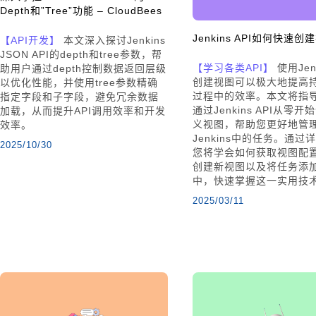
Depth和”Tree”功能 – CloudBees
Jenkins API如何快速创
【API开发】
本文深入探讨Jenkins
JSON API的depth和tree参数，帮
【学习各类API】
使用Jenk
助用户通过depth控制数据返回层级
创建视图可以极大地提高
以优化性能，并使用tree参数精确
过程中的效率。本文将指
指定字段和子字段，避免冗余数据
通过Jenkins API从零
加载，从而提升API调用效率和开发
义视图，帮助您更好地管
效率。
Jenkins中的任务。通过
2025/10/30
您将学会如何获取视图配
创建新视图以及将任务添
中，快速掌握这一实用技
2025/03/11