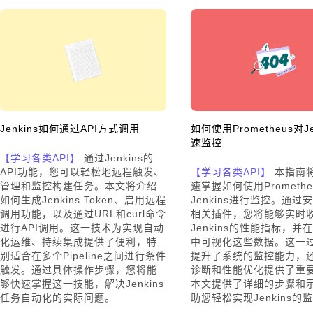
Jenkins如何通过API方式调用
如何使用Prometheus对Je
速监控
【学习各类API】
通过Jenkins的
API功能，您可以轻松地远程触发、
【学习各类API】
本指南
管理和监控构建任务。本文将介绍
速掌握如何使用Promethe
如何生成Jenkins Token、启用远程
Jenkins进行监控。通过
调用功能，以及通过URL和curl命令
相关插件，您将能够实时
进行API调用。这一技术为实现自动
Jenkins的性能指标，并在G
化运维、持续集成提供了便利，特
中可视化这些数据。这一
别适合在多个Pipeline之间进行条件
提升了系统的监控能力，
触发。通过具体操作步骤，您将能
诊断和性能优化提供了重
够快速掌握这一技能，解决Jenkins
本文提供了详细的步骤和
任务自动化的实际问题。
助您轻松实现Jenkins的