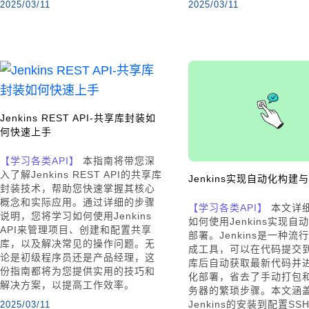
2025/03/11
2025/03/11
Jenkins REST API-共享库封装如
何快速上手
【学习各类API】
本指南将带您深
入了解Jenkins REST API的共享库
Jenkins实现自动化构建
封装技术，帮助您快速掌握其核心
概念和实际应用。通过详细的步骤
【学习各类API】
本文详
说明，您将学习如何使用Jenkins
如何使用Jenkins实现自
API来管理项目、创建和配置共享
部署。Jenkins是一种流
库，以及解决常见的操作问题。无
成工具，可以在代码提交
论是初级程序员还是产品经理，这
库后自动获取最新代码并
份指南都将为您提供实用的技巧和
化部署，省去了手动打包
解决方案，以提高工作效率。
务器的繁琐步骤。本文涵
Jenkins的安装到配置SSH
2025/03/11