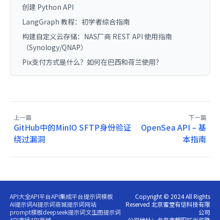
创建 Python API
LangGraph 教程：初学者综合指南
构建自定义云存储：NAS厂商 REST API 使用指南
（Synology/QNAP）
Pix支付方式是什么？如何在巴西和荷兰使用？
上一篇
下一篇
GitHub中的MinIO SFTP身份验证
OpenSea API – 基
绕过漏洞
本指南
API大全
API平台
API集成平台
提示词模板
Copyright © 2024 All Rights
AI提示词
AI提示词商城
提示词网站
Reserved 北京蜜堂有信科技有限
prompt模板
deepseek提示词
文生图提示词
公司
API市场
API商城
公司地址：北京市朝阳区光华路