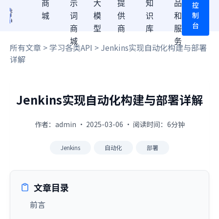
商
示
大
提
知
品
控
制
城
词
模
供
识
和
台
商
型
商
库
服
城
务
所有文章
>
学习各类API
> Jenkins实现自动化构建与部署
详解
Jenkins实现自动化构建与部署详解
作者：admin · 2025-03-06 · 阅读时间：6分钟
Jenkins
自动化
部署
文章目录
前言