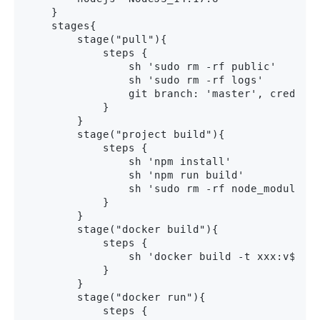
    }

    stages{

        stage("pull"){

            steps {

                sh 'sudo rm -rf public'

                sh 'sudo rm -rf logs'

                git branch: 'master', credenti
            }

        }

        stage("project build"){

            steps {

                sh 'npm install'

                sh 'npm run build'

                sh 'sudo rm -rf node_modules'

            }

        }

        stage("docker build"){

            steps {

                sh 'docker build -t xxx:v${BUI
            }

        }

        stage("docker run"){

            steps {
