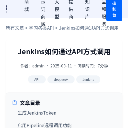
商
示
大
提
知
品
控
制
城
词
模
供
识
和
台
商
型
商
库
服
城
务
所有文章
>
学习各类API
> Jenkins如何通过API方式调用
Jenkins如何通过API方式调用
作者：admin · 2025-03-11 · 阅读时间：7分钟
API
deepseek
Jenkins
文章目录
生成JenkinsToken
启用Pipeline远程调用功能