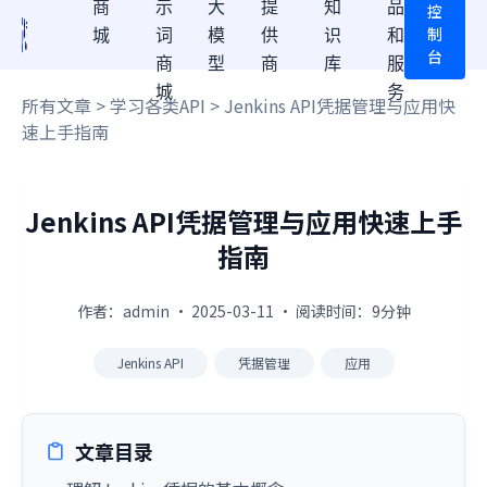
商
示
大
提
知
品
控
制
城
词
模
供
识
和
台
商
型
商
库
服
城
务
所有文章
>
学习各类API
> Jenkins API凭据管理与应用快
速上手指南
Jenkins API凭据管理与应用快速上手
指南
作者：admin · 2025-03-11 · 阅读时间：9分钟
Jenkins API
凭据管理
应用
文章目录