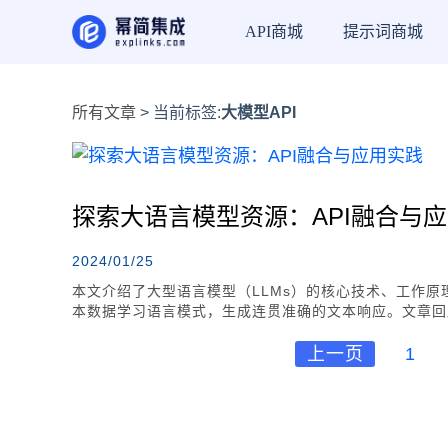
API商城
提示词商城
所有文章
> 当前标签:
大模型API
探索大语言模型资源：API融合与
2024/01/25
本文介绍了大型语言模型（LLMs）的核心技术、工作原理
本数据学习语言模式，生成连贯准确的文本响应。文章回顾
的应用，再到Transformer模型的提出和BERT、G
需要大量数据和计算资源。文章还探讨了LLMs在多模
上一页
1
挑战。最后，文章讨论了LLMs在API调用上的智能化
资源时，文章提到了多个来源，包括CSDN博客上关于AI
提供的30个优质NLP数据集和模型资源。这些资源对
步推动了上层应用的拓展。