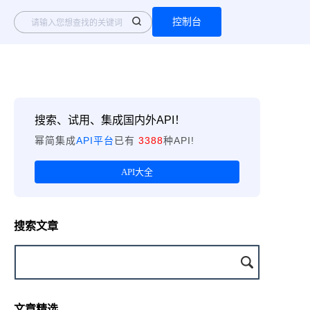
控制台
搜索、试用、集成国内外API！
幂简集成
API平台
已有
3388
种API!
API大全
搜索文章
文章精选