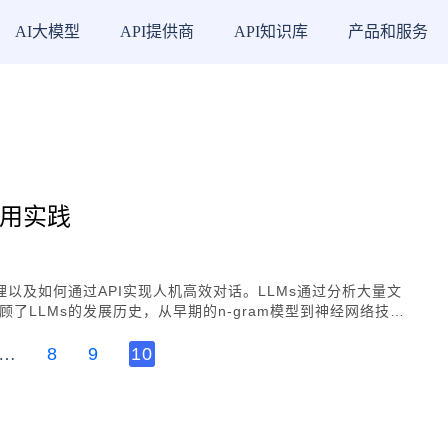
AI大模型
API提供商
API知识库
产品和服务
应用实践
以及如何通过API实现人机高效对话。LLMs通过分析大量文
了LLMs的发展历史，从早期的n-gram模型到神经网络技术
PT系列模型的里程碑。LLMs的训练分为预训练和微调两个阶段，
态应用、专业化模型开发、资源优化和合理分配等方面的现状和
…
8
9
10
体现，以及其在未来技术发展中的潜力和常见问题。在讨论大模型
领域常用大模型地址及下载方法的汇总，以及HyperAI超神经
于开发者挑选和下载适配开发需求的模型与数据集至关重要，进一