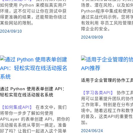
如何使用 Python 来模拟真实用户
场景、潜在风险，以及如
环境，这不仅可以让你在测试中获
Python程序中集成和使
得更准确的结果，还能帮助你绕过
通过实战代码示例，您将
某些网站的限制。
有效利用 非员工风险管理
障企业的安全。
2024/09/10
2024/09/09
适用于企业管理的协作工具
通过 Python 使用表单创建 API：
【学习各类API】
协作工具
轻松实现在线活动报名系统
用可以显著提升团队的协
工作效率，特别是在分布
【如何集成API】
在本文中，我们
境中。随着远程工作和数
将带你一步步了解如何使用
的普及，这类API的重要
APILayer 的表单创建 API，把你的
加。
活动报名系统从零到一搞定。准备
好了吗？让我们一起进入这个简单
2024/06/24