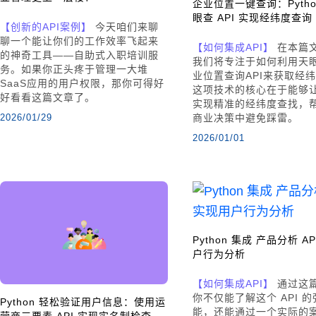
企业位置一键查询：Pytho
眼查 API 实现经纬度查询
【创新的API案例】
今天咱们来聊
聊一个能让你们的工作效率飞起来
【如何集成API】
在本篇
的神奇工具——自助式入职培训服
我们将专注于如何利用天
务。如果你正头疼于管理一大堆
业位置查询API来获取经
SaaS应用的用户权限，那你可得好
这项技术的核心在于能够
好看看这篇文章了。
实现精准的经纬度查找，
2026/01/29
商业决策中避免踩雷。
2026/01/01
Python 集成 产品分析 A
户行为分析
【如何集成API】
通过这
你不仅能了解这个 API 
Python 轻松验证用户信息：使用运
能，还能通过一个实际的
营商三要素 API 实现实名制检查