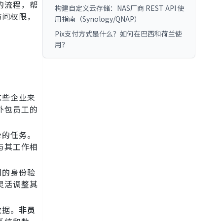
的流程，帮
构建自定义云存储：NAS厂商 REST API 使
访问权限，
用指南（Synology/QNAP）
Pix支付方式是什么？如何在巴西和荷兰使
用？
这些企业来
外包员工的
杂的任务。
与其工作相
们的身份验
灵活调整其
数据。
非员