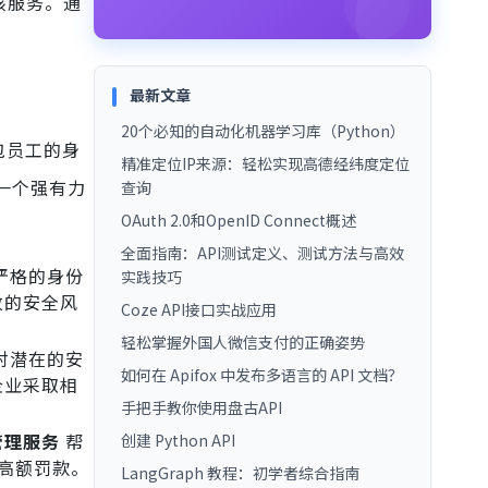
该服务。通
最新文章
20个必知的自动化机器学习库（Python）
包员工的身
精准定位IP来源：轻松实现高德经纬度定位
一个强有力
查询
OAuth 2.0和OpenID Connect概述
全面指南：API测试定义、测试方法与高效
严格的身份
实践技巧
致的安全风
Coze API接口实战应用
轻松掌握外国人微信支付的正确姿势
对潜在的安
如何在 Apifox 中发布多语言的 API 文档？
企业采取相
手把手教你使用盘古API
管理服务
帮
创建 Python API
和高额罚款。
LangGraph 教程：初学者综合指南