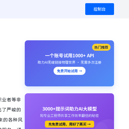
控制台
热门推荐
一个账号试用1000+ API
助力AI无缝链接物理世界 · 无需多次注册
免费开始试用 →
职业者等非
3000+提示词助力AI大模型
出了严峻的
和专业工程师共享工作效率翻倍的秘密
来的各种风
先免费试用、用好了再买 →