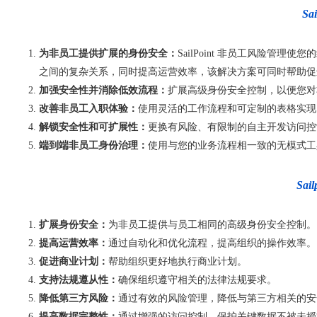
S
为非员工提供扩展的身份安全：
SailPoint 非员工风险
之间的复杂关系，同时提高运营效率，该解决方案可同时帮助促
加强安全性并消除低效流程：
扩展高级身份安全控制，以便您对
改善非员工入职体验：
使用灵活的工作流程和可定制的表格实现
解锁安全性和可扩展性：
更换有风险、有限制的自主开发访问控
端到端非员工身份治理：
使用与您的业务流程相一致的无模式工
Sa
扩展身份安全：
为非员工提供与员工相同的高级身份安全控制。
提高运营效率：
通过自动化和优化流程，提高组织的操作效率。
促进商业计划：
帮助组织更好地执行商业计划。
支持法规遵从性：
确保组织遵守相关的法律法规要求。
降低第三方风险：
通过有效的风险管理，降低与第三方相关的安
提高数据完整性：
通过增强的访问控制，保护关键数据不被未授