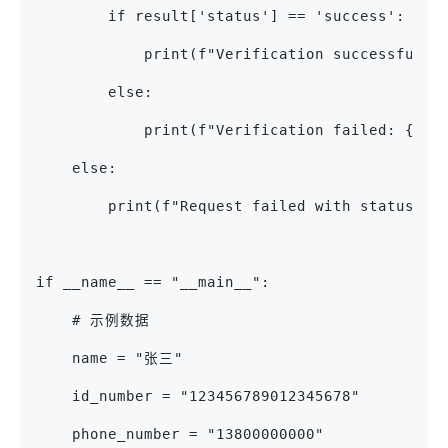
        if result['status'] == 'success':
            print(f"Verification successful: 
        else:
            print(f"Verification failed: {res
    else:
        print(f"Request failed with status co
if __name__ == "__main__":
    # 示例数据
    name = "张三"
    id_number = "123456789012345678"
    phone_number = "13800000000"