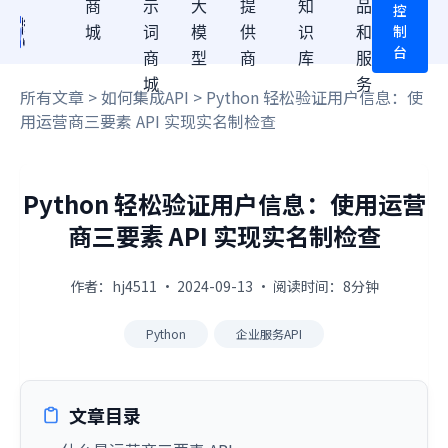
商
示
大
提
知
品
控
制
城
词
模
供
识
和
台
商
型
商
库
服
城
务
所有文章
>
如何集成API
> Python 轻松验证用户信息：使
用运营商三要素 API 实现实名制检查
Python 轻松验证用户信息：使用运营
商三要素 API 实现实名制检查
作者：hj4511 · 2024-09-13 · 阅读时间：8分钟
Python
企业服务API
文章目录