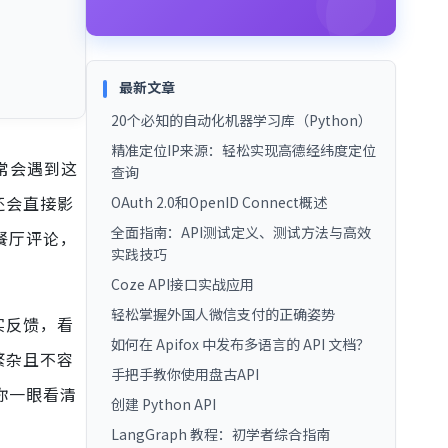
最新文章
20个必知的自动化机器学习库（Python）
精准定位IP来源：轻松实现高德经纬度定位
时常会遇到这
查询
还会直接影
OAuth 2.0和OpenID Connect概述
全面指南：API测试定义、测试方法与高效
析餐厅评论，
实践技巧
Coze API接口实战应用
轻松掌握外国人微信支付的正确姿势
实反馈，看
如何在 Apifox 中发布多语言的 API 文档？
繁杂且不容
手把手教你使用盘古API
你一眼看清
创建 Python API
LangGraph 教程：初学者综合指南