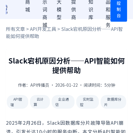
商
示
大
提
知
品
控
制
城
词
模
供
识
和
台
商
型
商
库
服
城
务
所有文章
>
API开发工具
> Slack宕机原因分析——API智
能如何提供帮助
Slack宕机原因分析——API智能如何
提供帮助
作者：API传播员 · 2026-01-22 · 阅读时间：5分钟
API管
云计
企业通
实时监
数据库分
理
算
信
控
片
2025年2月26日，Slack因数据库分片故障导致API崩
溃，引发长达10小时的服务中断。本文分析API智能如