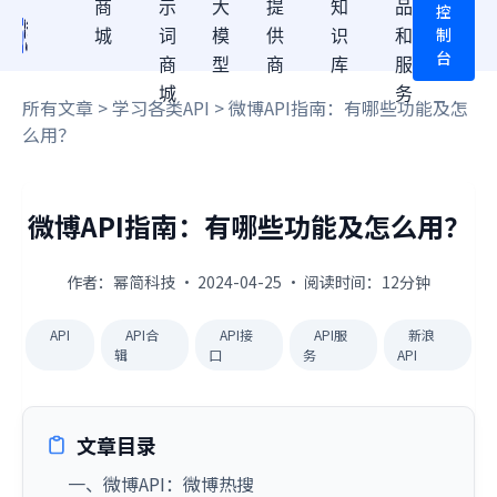
商
示
大
提
知
品
控
制
城
词
模
供
识
和
台
商
型
商
库
服
城
务
所有文章
>
学习各类API
> 微博API指南：有哪些功能及怎
么用？
微博API指南：有哪些功能及怎么用？
作者：幂简科技 · 2024-04-25 · 阅读时间：12分钟
API
API合
API接
API服
新浪
辑
口
务
API
文章目录
一、微博API：微博热搜