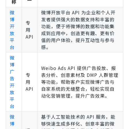
称
微
微博开放平台 API 为企业和个人开
博
发者提供强大的数据支持和丰富的
专
开
功能，便于将微博的数据和功能集
用
放
成到应用中，创造更有趣、更有价
API
平
值的用户体验，提升互动性与参与
台
感。
微
博
Weibo Ads API 提供广告投放、报
广
专
表分析、创意素材及 DMP 人群管理
告
用
等功能，帮助客户实现微博广告与
开
API
自家系统的无缝整合，轻松实现自
放
动化营销管理，提升广告效果。
平
台
微
基于人工智能技术的 API 服务，能
博
够快速生成多样化、创意丰富的微