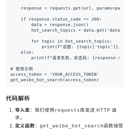
    response = requests.get(url, params=param
    if response.status_code == 200:
        data = response.json()
        hot_search_topics = data.get('data', 
        for topic in hot_search_topics:
            print(f"话题: {topic['topic']}, 链
    else:
        print(f"请求失败，状态码: {response.statu
# 使用示例
access_token = 'YOUR_ACCESS_TOKEN'
get_weibo_hot_search(access_token)
代码解析
导入库
：我们使用
库发送 HTTP 请
requests
求。
定义函数
：
函数接受
get_weibo_hot_search