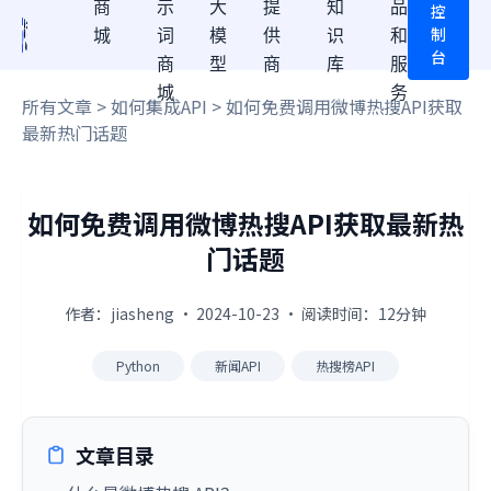
商
示
大
提
知
品
控
制
城
词
模
供
识
和
台
商
型
商
库
服
城
务
所有文章
>
如何集成API
> 如何免费调用微博热搜API获取
最新热门话题
如何免费调用微博热搜API获取最新热
门话题
作者：jiasheng · 2024-10-23 · 阅读时间：12分钟
Python
新闻API
热搜榜API
文章目录