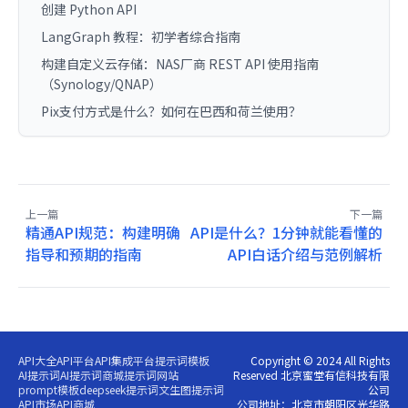
创建 Python API
LangGraph 教程：初学者综合指南
构建自定义云存储：NAS厂商 REST API 使用指南
（Synology/QNAP）
Pix支付方式是什么？如何在巴西和荷兰使用？
上一篇
下一篇
精通API规范：构建明确
API是什么？1分钟就能看懂的
指导和预期的指南
API白话介绍与范例解析
API大全
API平台
API集成平台
提示词模板
Copyright © 2024 All Rights
AI提示词
AI提示词商城
提示词网站
Reserved 北京蜜堂有信科技有限
prompt模板
deepseek提示词
文生图提示词
公司
API市场
API商城
公司地址：北京市朝阳区光华路