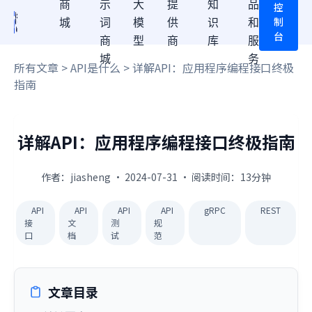
商
示
大
提
知
品
控
制
城
词
模
供
识
和
台
商
型
商
库
服
城
务
所有文章
>
API是什么
> 详解API：应用程序编程接口终极
指南
详解API：应用程序编程接口终极指南
作者：jiasheng · 2024-07-31 · 阅读时间：13分钟
API
API
API
API
gRPC
REST
接
文
测
规
口
档
试
范
文章目录