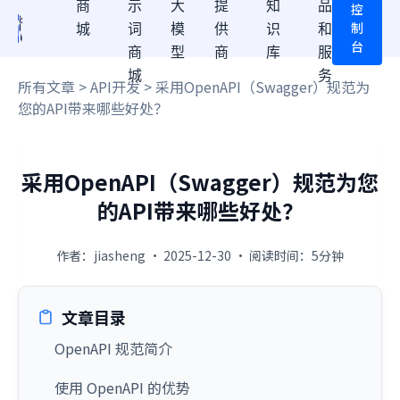
商
示
大
提
知
品
控
制
城
词
模
供
识
和
台
商
型
商
库
服
城
务
所有文章
>
API开发
> 采用OpenAPI（Swagger）规范为
您的API带来哪些好处？
采用OpenAPI（Swagger）规范为您
的API带来哪些好处？
作者：jiasheng · 2025-12-30 · 阅读时间：5分钟
文章目录
OpenAPI 规范简介
使用 OpenAPI 的优势