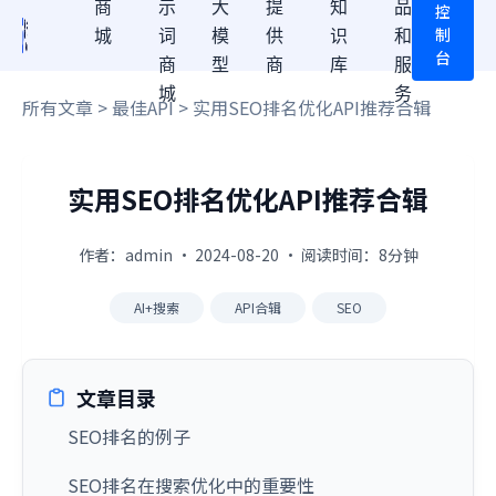
商
示
大
提
知
品
控
制
城
词
模
供
识
和
台
商
型
商
库
服
城
务
所有文章
>
最佳API
> 实用SEO排名优化API推荐合辑
实用SEO排名优化API推荐合辑
作者：admin · 2024-08-20 · 阅读时间：8分钟
AI+搜索
API合辑
SEO
文章目录
SEO排名的例子
SEO排名在搜索优化中的重要性