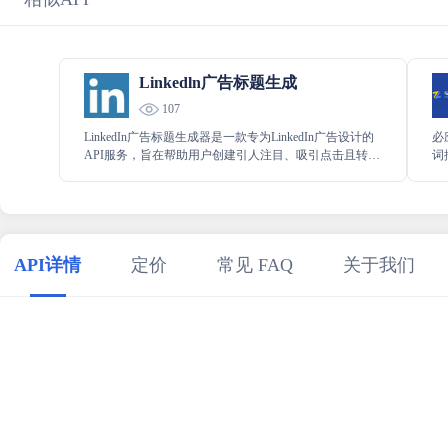
Linkedln广告标题生成
107
LinkedIn广告标题生成器是一款专为LinkedIn广告设计的
必
API服务，旨在帮助用户创建引人注目、吸引点击且转化
词
率高的广告标题。通过分析用户提供的广告相关信息和
分
目标受众特征，此API能够生成与广告内容高度相关且吸
引人的标题，提升广告的效果和转化率。
API详情
定价
常见 FAQ
关于我们