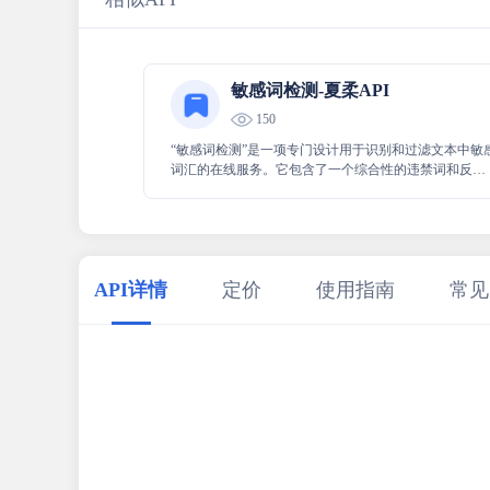
敏感词检测-夏柔API
150
“敏感词检测”是一项专门设计用于识别和过滤文本中敏
词汇的在线服务。它包含了一个综合性的违禁词和反政
府词库，并且具有本地化数据库词库，可用于不同语境
和区域的敏感词检测。词库会持续更新，以适应不断变
化的语言环境和监管要求。此服务对于维护网络环境的
健康和遵守法律法规尤为关键。
API详情
定价
使用指南
常见