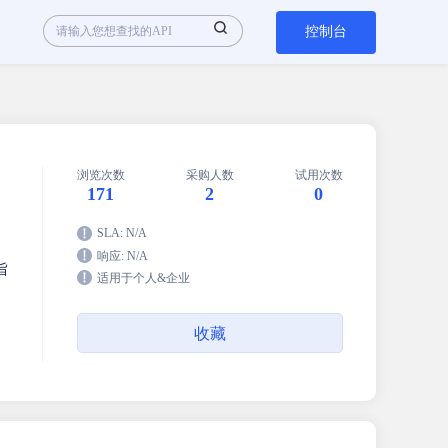
控制台
浏览次数
采购人数
试用次数
171
2
0
SLA: N/A
响应: N/A
旨
适用于个人&企业
收藏