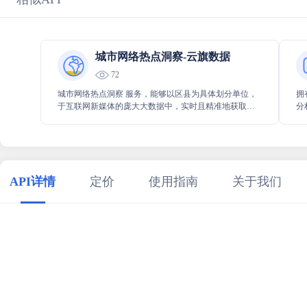
城市网络热点洞察-云旗数据
72
城市网络热点洞察 服务，能够以区县为具体划分单位，
拥
于互联网新媒体的庞大大数据中，实时且精准地获取到
分
最新以及最热的事件信息列表，从而帮助用户及时掌握
能
各区域的热点动态情况，以便更好地进行分析与决策。
的
告
息
API详情
定价
使用指南
关于我们