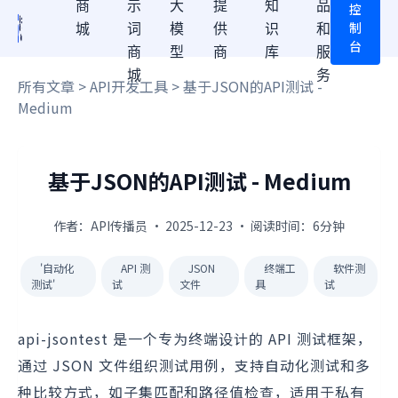
商
示
大
提
知
品
控
制
城
词
模
供
识
和
台
商
型
商
库
服
城
务
所有文章
>
API开发工具
> 基于JSON的API测试 -
Medium
基于JSON的API测试 - Medium
作者：API传播员 · 2025-12-23 · 阅读时间：6分钟
'自动化
API 测
JSON
终端工
软件测
测试'
试
文件
具
试
api-jsontest 是一个专为终端设计的 API 测试框架，
通过 JSON 文件组织测试用例，支持自动化测试和多
种比较方式，如子集匹配和路径值检查，适用于私有