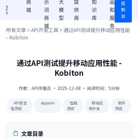
商
示
大
提
知
品
控
制
城
词
模
供
识
和
台
商
型
商
库
服
城
务
所有文章
>
API开发工具
> 通过API测试提升移动应用性能
- Kobiton
通过API测试提升移动应用性能 -
Kobiton
作者：API传播员 · 2025-12-08 · 阅读时间：5分钟
API安全
Appium
性能
移动应
软件
性测试
测试
用开发
测试
文章目录