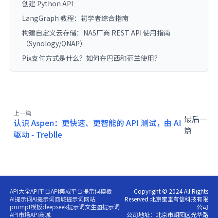
创建 Python API
LangGraph 教程：初学者综合指南
构建自定义云存储：NAS厂商 REST API 使用指南
（Synology/QNAP）
Pix支付方式是什么？如何在巴西和荷兰使用？
上一篇
最后一
认识 Aspen：更快速、更智能的 API 测试，由 AI
篇
驱动 - Treblle
API大全
API平台
API集成平台
提示词模板
Copyright © 2024 All Rights
AI提示词
AI提示词商城
提示词网站
Reserved 北京蜜堂有信科技有限
prompt模板
deepseek提示词
文生图提示词
公司
API市场
API商城
公司地址：北京市朝阳区光华路