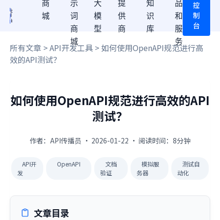
商
示
大
提
知
品
控
制
城
词
模
供
识
和
台
商
型
商
库
服
城
务
所有文章
>
API开发工具
> 如何使用OpenAPI规范进行高
效的API测试？
如何使用OpenAPI规范进行高效的API
测试？
作者：API传播员 · 2026-01-22 · 阅读时间：8分钟
API开
OpenAPI
文档
模拟服
测试自
发
验证
务器
动化
文章目录