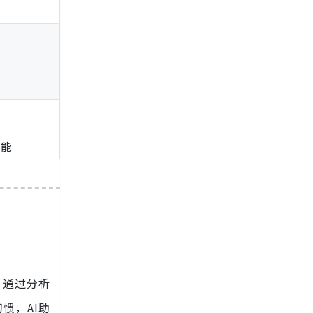
型
性能
。通过分析
惯，AI助