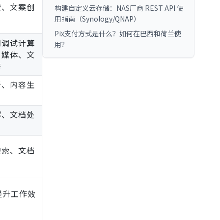
索、文案创
构建自定义云存储：NAS厂商 REST API 使
用指南（Synology/QNAP）
Pix支付方式是什么？如何在巴西和荷兰使
和调试计算
用？
、媒体、文
等
析、内容生
解、文档处
搜索、文档
提升工作效