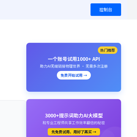
控制台
热门推荐
一个账号试用1000+ API
助力AI无缝链接物理世界 · 无需多次注册
免费开始试用 →
3000+提示词助力AI大模型
和专业工程师共享工作效率翻倍的秘密
先免费试用、用好了再买 →