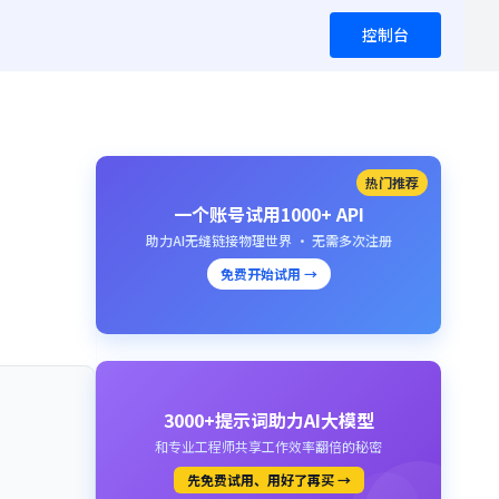
控制台
热门推荐
一个账号试用1000+ API
助力AI无缝链接物理世界 · 无需多次注册
免费开始试用 →
3000+提示词助力AI大模型
和专业工程师共享工作效率翻倍的秘密
先免费试用、用好了再买 →