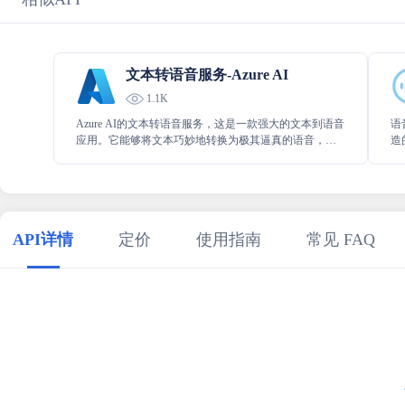
文本转语音服务-Azure AI
1.1K
Azure AI的文本转语音服务，这是一款强大的文本到语音
语
应用。它能够将文本巧妙地转换为极其逼真的语音，实
造
现文字转语音的智能语音生成，并且支持多种语言，让
超
文本与语音之间的转换轻松而高效。
息
API详情
定价
使用指南
常见 FAQ