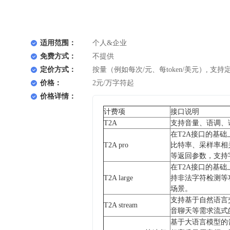
适用范围：
个人&企业
免费方式：
不提供
定价方式：
按量（例如每次/元、每token/美元）, 支持
价格：
2元/万字符起
价格详情：
计费项
接口说明
T2A
支持音量、语调、
在T2A接口的基础
T2A pro
比特率、采样率相
等返回参数，支持
在T2A接口的基础
T2A large
持非法字符检测等
场景。
支持基于自然语言
T2A stream
音聊天等需求流式
基于大语言模型的