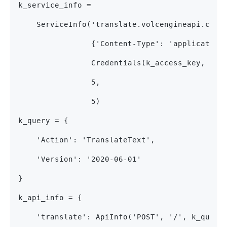
k_service_info =
    ServiceInfo('translate.volcengineapi.com'
                {'Content-Type': 'application
                Credentials(k_access_key, k_s
                5,
                5)
k_query = {
    'Action': 'TranslateText',
    'Version': '2020-06-01'
}
k_api_info = {
    'translate': ApiInfo('POST', '/', k_query