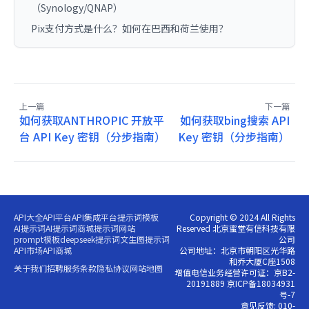
（Synology/QNAP）
Pix支付方式是什么？如何在巴西和荷兰使用？
上一篇
下一篇
如何获取ANTHROPIC 开放平
如何获取bing搜索 API
台 API Key 密钥（分步指南）
Key 密钥（分步指南）
API大全
API平台
API集成平台
提示词模板
Copyright © 2024 All Rights
AI提示词
AI提示词商城
提示词网站
Reserved 北京蜜堂有信科技有限
prompt模板
deepseek提示词
文生图提示词
公司
API市场
API商城
公司地址：北京市朝阳区光华路
和乔大厦C座1508
关于我们
招聘
服务条款
隐私协议
网站地图
增值电信业务经营许可证：京B2-
20191889 京ICP备18034931
号-7
意见反馈: 010-