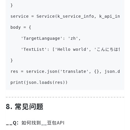
}
service = Service(k_service_info, k_api_info)
body = {
    'TargetLanguage': 'zh',
    'TextList': ['Hello world', 'こんにちは世界'
}
res = service.json('translate', {}, json.dump
print(json.loads(res))
8. 常见问题
__Q：
如何找到__豆包API