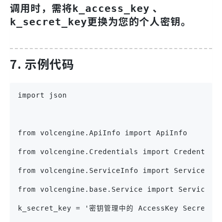
调用时，需将
、
k_access_key
更换为您的个人密钥。
k_secret_key
7.
示例代码
import json
from volcengine.ApiInfo import ApiInfo
from volcengine.Credentials import Credential
from volcengine.ServiceInfo import ServiceInf
from volcengine.base.Service import Servicek
k_secret_key = '密钥管理中的 AccessKey Secret'