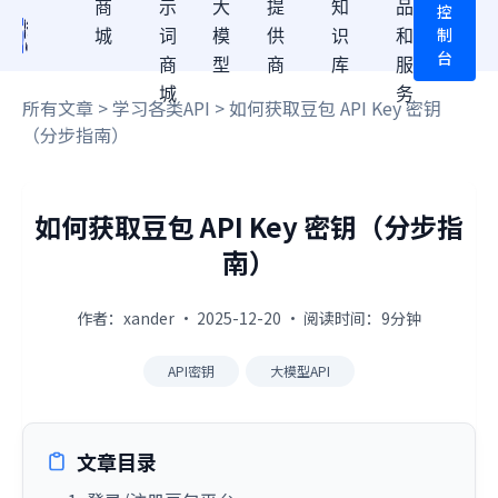
商
示
大
提
知
品
控
制
城
词
模
供
识
和
台
商
型
商
库
服
城
务
所有文章
>
学习各类API
> 如何获取豆包 API Key 密钥
（分步指南）
如何获取豆包 API Key 密钥（分步指
南）
作者：xander · 2025-12-20 · 阅读时间：9分钟
API密钥
大模型API
文章目录