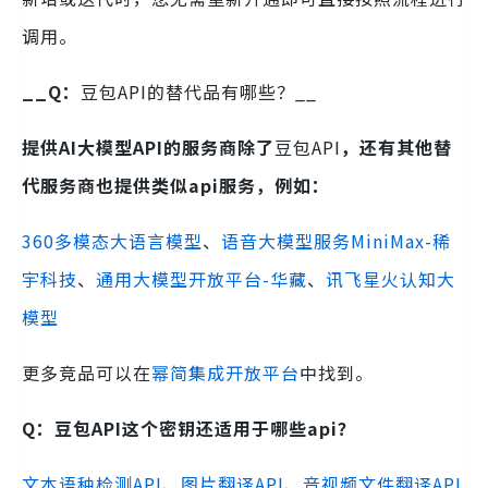
调用。
__Q：
豆包API的替代品有哪些？__
提供AI大模型API的服务商除了
豆包API
，还有其他替
代服务商也提供类似api服务，例如：
360多模态大语言模型
、
语音大模型服务MiniMax-稀
宇科技
、
通用大模型开放平台-华藏
、
讯飞星火认知大
模型
更多竞品可以在
幂简集成开放平台
中找到。
Q：豆包API这个密钥还适用于哪些api？
文本语种检测API
、
图片翻译API
、
音视频文件翻译API