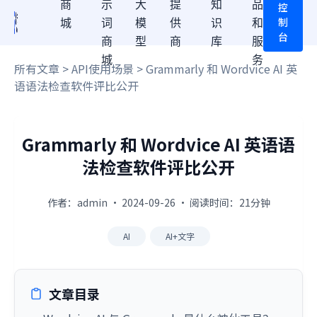
商
示
大
提
知
品
控
制
城
词
模
供
识
和
台
商
型
商
库
服
城
务
所有文章
>
API使用场景
> Grammarly 和 Wordvice AI 英
语语法检查软件评比公开
Grammarly 和 Wordvice AI 英语语
法检查软件评比公开
作者：admin · 2024-09-26 · 阅读时间：21分钟
AI
AI+文字
文章目录