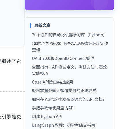
最新文章
20个必知的自动化机器学习库（Python）
精准定位IP来源：轻松实现高德经纬度定位
查询
OAuth 2.0和OpenID Connect概述
并概述了它
全面指南：API测试定义、测试方法与高效
实践技巧
Coze API接口实战应用
轻松掌握外国人微信支付的正确姿势
如何在 Apifox 中发布多语言的 API 文档？
手把手教你使用盘古API
业引擎是更
创建 Python API
LangGraph 教程：初学者综合指南