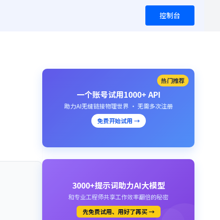
控制台
热门推荐
一个账号试用1000+ API
助力AI无缝链接物理世界 · 无需多次注册
免费开始试用 →
3000+提示词助力AI大模型
和专业工程师共享工作效率翻倍的秘密
先免费试用、用好了再买 →