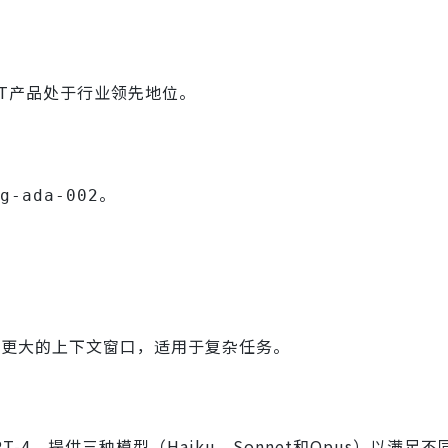
GPT产品处于行业领先地位。
。
。
g-ada-002
级版，支持更大的上下文窗口，适用于复杂任务。
GPT-4，提供三种模型（Haiku、Sonnet和Opus）以满足