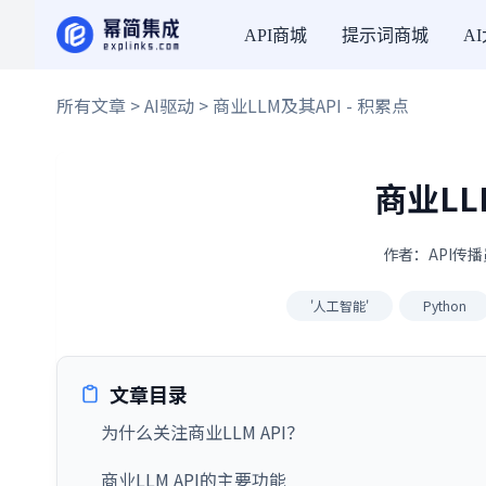
API商城
提示词商城
A
所有文章
>
AI驱动
> 商业LLM及其API - 积累点
商业LL
作者：API传播员
'人工智能'
Python
文章目录
为什么关注商业LLM API？
商业LLM API的主要功能