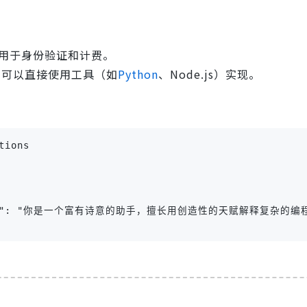
用于身份验证和计费。
信，可以直接使用工具（如
Python
、Node.js）实现。
ions 



 "content": "你是一个富有诗意的助手，擅长用创造性的天赋解释复杂的编程